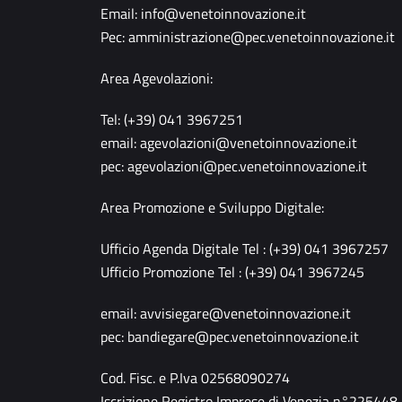
Email:
info@venetoinnovazione.it
Pec:
amministrazione@pec.venetoinnovazione.it
Area Agevolazioni:
Tel: (+39) 041 3967251
email:
agevolazioni@venetoinnovazione.it
pec:
agevolazioni@pec.venetoinnovazione.it
Area Promozione e Sviluppo Digitale:
Ufficio Agenda Digitale Tel : (+39) 041 3967257
Ufficio Promozione Tel : (+39) 041 3967245
email:
avvisiegare@venetoinnovazione.it
pec:
bandiegare@pec.venetoinnovazione.it
Cod. Fisc. e P.Iva 02568090274
Iscrizione Registro Imprese di Venezia n°225448